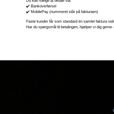
Du kan vælge at betale via:
✔️ Bankoverførsel
✔️ MobilePay (nummeret står på fakturaen)
Faste kunder får som standard én samlet faktura si
Har du spørgsmål til betalingen, hjælper vi dig gerne 