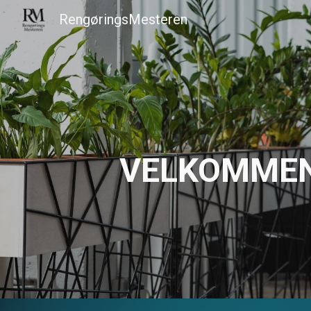
RengøringsMesteren
Sk
VELKOMMEN 