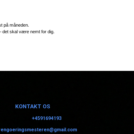
dst på måneden.
– det skal være nemt for dig.
K
ONTAKT OS
+4591694193
rengoeringsmesteren@gmail.com