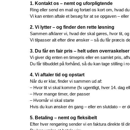
1. Kontakt os – nemt og uforpligtende
Ring eller send en mail og fortæl os kort om, hvad du 
Vi kan enten aftale et besøg for at se opgaven – ell
2. Vi lytter – og finder den rette løsning
Sammen afklarer vi, hvad der skal gøres, hvor tit, og
Vi tilpasser alt efter dine ønsker – så du får præcis d
3. Du får en fair pris – helt uden overraskelser
Vi giver dig enten en timepris eller en samlet pris, a
Du får tilbuddet på forhånd, så du kan tage stilling i r
4. Vi aftaler tid og opstart
Når du er klar, finder vi sammen ud af:
– Hvor tit vi skal komme (fx ugentligt, hver 14. dag el
– Hvor mange timer, der passer
– Hvornår vi skal starte
Hvis du kun ønsker én gang – eller en slutdato – er d
5. Betaling – nemt og fleksibelt
Efter hver rengøring sender vi en faktura direkte til di