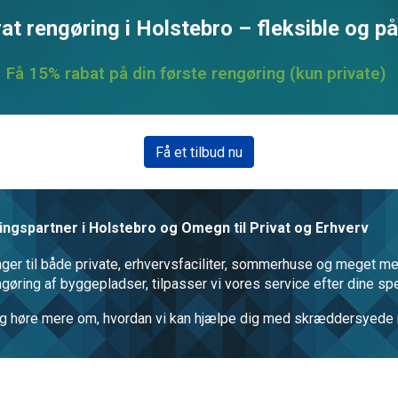
at rengøring i Holstebro – fleksible og på
Få 15% rabat på din første rengøring (kun private)
Få et tilbud nu
ngspartner i Holstebro og Omegn til Privat og Erhverv
inger til både private, erhvervsfaciliter, sommerhuse og meget m
engøring af byggepladser, tilpasser vi vores service efter dine sp
ud og høre mere om, hvordan vi kan hjælpe dig med skræddersyede 