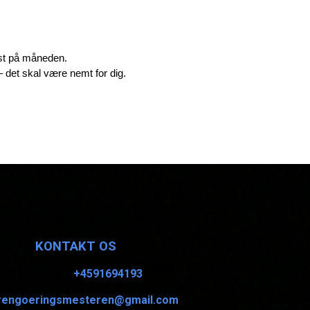
dst på måneden.
– det skal være nemt for dig.
K
ONTAKT OS
+4591694193
rengoeringsmesteren@gmail.com