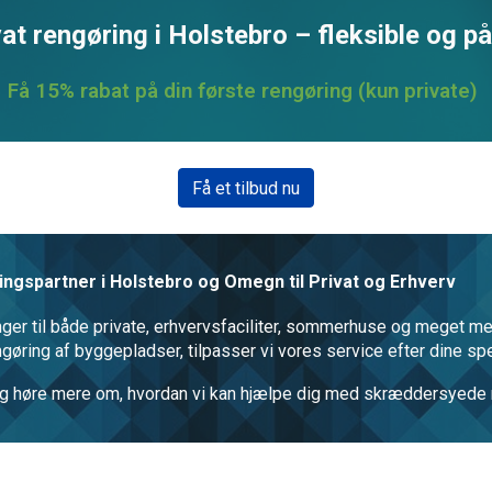
at rengøring i Holstebro – fleksible og på
Få 15% rabat på din første rengøring (kun private)
Få et tilbud nu
ngspartner i Holstebro og Omegn til Privat og Erhverv
inger til både private, erhvervsfaciliter, sommerhuse og meget m
engøring af byggepladser, tilpasser vi vores service efter dine sp
ud og høre mere om, hvordan vi kan hjælpe dig med skræddersyede 