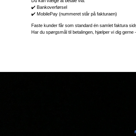
Du kan vælge at betale via:
✔️ Bankoverførsel
✔️ MobilePay (nummeret står på fakturaen)
Faste kunder får som standard én samlet faktura si
Har du spørgsmål til betalingen, hjælper vi dig gerne 