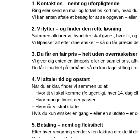
1. Kontakt os – nemt og uforpligtende
Ring eller send en mail og fortæl os kort om, hvad du 
Vi kan enten aftale et besøg for at se opgaven – ell
2. Vi lytter – og finder den rette løsning
Sammen afklarer vi, hvad der skal gøres, hvor tit, og
Vi tilpasser alt efter dine ønsker – så du får præcis d
3. Du får en fair pris – helt uden overraskelser
Vi giver dig enten en timepris eller en samlet pris, a
Du får tilbuddet på forhånd, så du kan tage stilling i r
4. Vi aftaler tid og opstart
Når du er klar, finder vi sammen ud af:
– Hvor tit vi skal komme (fx ugentligt, hver 14. dag el
– Hvor mange timer, der passer
– Hvornår vi skal starte
Hvis du kun ønsker én gang – eller en slutdato – er d
5. Betaling – nemt og fleksibelt
Efter hver rengøring sender vi en faktura direkte til di