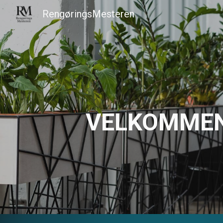
RengøringsMesteren
Sk
VELKOMMEN 